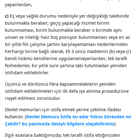
yapanlardan,
c)
Eş veya sağlık durumu nedeniyle yer değişikliği talebinde
bulunmakla beraber; geçiş yapacağı hizmet birimi
bulunmaması, birim bulunmakla beraber o birimde aynı
unvan ve niteliği haiz boş pozisyon bulunmaması veya en az
bir yıllık fiili çalışma şartını karşılayamaması nedenlerinden
herhangi birine bağlı olarak, Ek 3 üncü maddenin (b) veya (c)
bendi hükmü kendilerine uygulanamayanlardan, tek taraflı
feshedenler, bir yıllık süre şartına tabi tutulmadan yeniden
istihdam edilebilirler.
Üçüncü ve dördüncü fıkra kapsamındakilerin yeniden
istihdam edilebilmeleri için ilk defa işe alınma prosedürüne
riayet edilmesi zorunludur.
Devlet memurları için istifa etmek yerine çekilme ifadesi
kullanılır. (
Devlet Memuru İstifa mı eder Yoksa Görevden mi
Çekilir? bu yazımızda detaylı bilgilere ulaşabilirsiniz
)
İlgili esaslara baktığımızda; tek taraflı istifa ettiğinizden