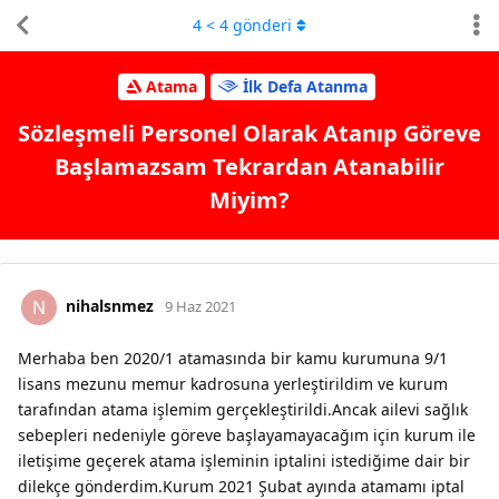
4
<
4
gönderi
Atama
İlk Defa Atanma
Sözleşmeli Personel Olarak Atanıp Göreve
Başlamazsam Tekrardan Atanabilir
Miyim?
nihalsnmez
N
9 Haz 2021
Merhaba ben 2020/1 atamasında bir kamu kurumuna 9/1
lisans mezunu memur kadrosuna yerleştirildim ve kurum
tarafından atama işlemim gerçekleştirildi.Ancak ailevi sağlık
sebepleri nedeniyle göreve başlayamayacağım için kurum ile
iletişime geçerek atama işleminin iptalini istediğime dair bir
dilekçe gönderdim.Kurum 2021 Şubat ayında atamamı iptal