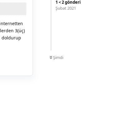
1
<
2
gönderi
Şubat 2021
internetten
lerden 3(üç)
u doldurup
0
OKUNMAMIŞ
Şimdi
Yanıtla