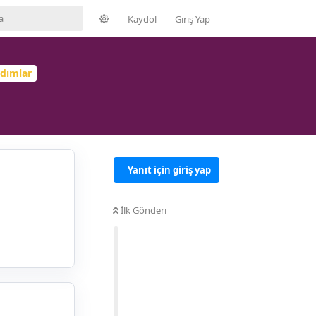
Kaydol
Giriş Yap
rdımlar
Yanıt için giriş yap
İlk Gönderi
Yanıtla