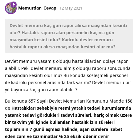
Memurdan_Cevap
12 May 2021
Devlet memuru kaç gün rapor alırsa maaşından kesinti
olur? Hastalık raporu alan personelin kaçıncı gün
maaşından kesinti olur? Kadrolu devlet memuru
hastalık raporu alırsa maaşından kesinti olur mu?
Devlet memuru yaşamış olduğu hastalıklardan dolayı rapor
alabilir. Peki devlet memuru almış olduğu raporu sonucunda
maaşından kesinti olur mu? Bu konuda sözleşmeli personel
ile kadrolu personel arasında fark var mı? Devlet memuru bir
yıl boyunca kaç gün rapor alabilir ?
Bu konuda 657 Sayılı Devlet Memurları Kanununu Madde 158
de
Hastalıkları sebebiyle resmi yataklı tedavi kurumlarında
yatarak tedavi gördükleri tedavi süreleri, hariç olmak üzere
bir takvim yılı içinde kullanılan hastalık izin süreleri
toplamının 7 günü aşması halinde, aşan sürelere isabet
eden zam ve tazminatlar % 25 eksik ödenir
denir.