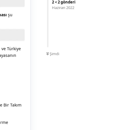
2
<
2
gönderi
Haziran 2022
ması
şu
 ve Türkiye
0
OKUNMAMIŞ
Şimdi
nayasanın
le Bir Takım
dirme