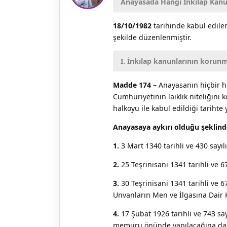
Anayasada Hangi İnkılap Kanu
18/10/1982
tarihinde kabul edil
şekilde düzenlenmiştir.
I. İnkılap kanunlarının korun
Madde 174 –
Anayasanın hiçbir h
Cumhuriyetinin laiklik niteliğini
halkoyu ile kabul edildiği tariht
Anayasaya aykırı olduğu şeklin
1.
3 Mart 1340 tarihli ve 430 sayıl
2.
25 Teşrinisani 1341 tarihli ve 6
3.
30 Teşrinisani 1341 tarihli ve 6
Unvanların Men ve İlgasına Dair
4.
17 Şubat 1926 tarihli ve 743 s
memuru önünde yapılacağına dai