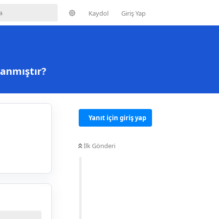
Kaydol
Giriş Yap
anmıştır?
Yanıt için giriş yap
İlk Gönderi
Yanıtla