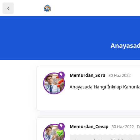
Anayasad
Memurdan_Soru
30 Haz 2022
Anayasada Hangi İnkılap Kanunla
Memurdan_Cevap
30 Haz 2022
D