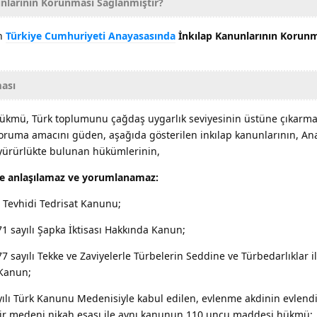
nlarının Korunması Sağlanmıştır?
en
Türkiye Cumhuriyeti Anayasasında
İnkılap Kanunlarının Korun
ması
ükmü, Türk toplumunu çağdaş uygarlık seviyesinin üstüne çıkarma
 koruma amacını güden, aşağıda gösterilen inkılap kanunlarının, A
e yürürlükte bulunan hükümlerinin,
de anlaşılamaz ve yorumlanamaz:
ı Tevhidi Tedrisat Kanunu;
71 sayılı Şapka İktisası Hakkında Kanun;
77 sayılı Tekke ve Zaviyelerle Türbelerin Seddine ve Türbedarlıklar i
 Kanun;
ayılı Türk Kanunu Medenisiyle kabul edilen, evlenme akdinin evlen
r medeni nikah esası ile aynı kanunun 110 uncu maddesi hükmü;