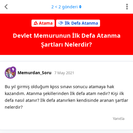
2
<
2
gönderi
Atama
İlk Defa Atanma
Devlet Memurunun İlk Defa Atanma
Şartları Nelerdir?
Memurdan_Soru
7 May 2021
Bu yıl girmiş olduğum kpss sınavı sonucu atamaya hak
kazandım. Atanma şekillerinden İlk defa atam nedir? Kişi ilk
defa nasıl atanır? İlk defa atanırken kendisinde aranan şartlar
nelerdir?
Yanıtla