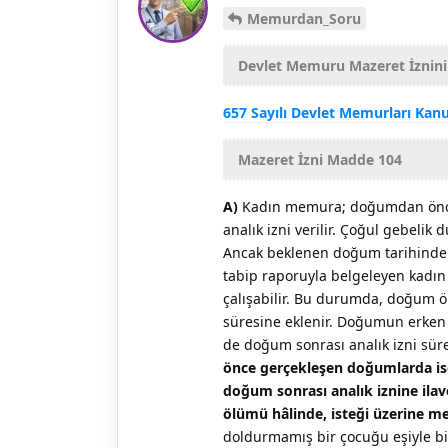
Memurdan_Soru
Devlet Memuru Mazeret İznini 
657 Sayılı Devlet Memurları Ka
Mazeret İzni Madde 104
A)
Kadın memura; doğumdan önce s
analık izni verilir. Çoğul gebelik
Ancak beklenen doğum tarihinde
tabip raporuyla belgeleyen kadı
çalışabilir. Bu durumda, doğum ön
süresine eklenir. Doğumun erken
de doğum sonrası analık izni süres
önce gerçekleşen doğumlarda ise 
doğum sonrası analık iznine ila
ölümü hâlinde, isteği üzerine me
doldurmamış bir çocuğu eşiyle bi