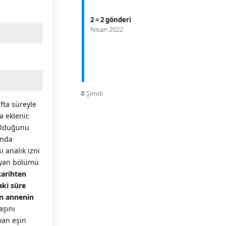
2
<
2
gönderi
Nisan 2022
0
OKUNMAMIŞ
Şimdi
ta süreyle
a eklenir.
olduğunu
unda
 analık izni
ayan bölümü
tarihten
aki süre
en annenin
aşını
yan eşin