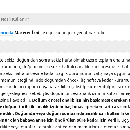
Nasıl Kullanır?
nununda
Mazeret İzni
ile ilgili şu bilgiler yer almaktadır.
ekiz, doğumdan sonra sekiz hafta olmak üzere toplam onaltı haf
 durumunda, doğum öncesi sekiz haftalık analık izni süresine iki haft
n sekiz hafta öncesine kadar sağlık durumunun çalışmaya uygun 
n memur, isteği hâlinde doğumdan önceki üç haftaya kadar kurum
cesinde bu rapora dayanarak fiilen çalıştığı süreler doğum sonrası
 gerçekleşmesi sebebiyle, doğum öncesi analık izninin kullanılam
ine ilave edilir.
Doğum öncesi analık izninin başlaması gereken 
doğum tarihi ile analık izninin başlaması gereken tarih arasınd
ve edilir. Doğumda veya doğum sonrasında analık izni kullanılırk
mur olan babaya anne için öngörülen süre kadar izin verilir.
Üç y
rlikte veya münferit olarak evlat edinen memurlar ile memur olma