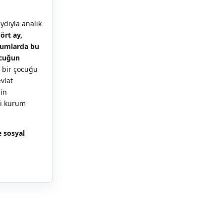
ydıyla analık
ört ay,
oğumlarda bu
ocuğun
ş bir çocuğu
vlat
nin
li kurum
e sosyal
Yanıtla