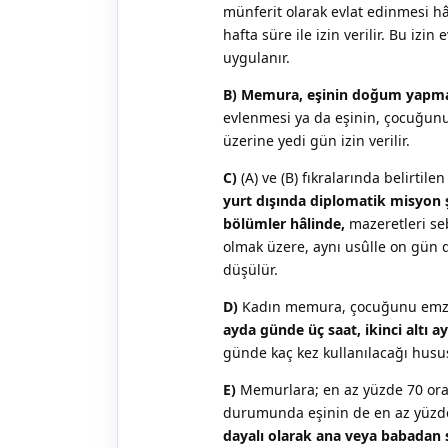
münferit olarak evlat edinmesi hâ
hafta süre ile izin verilir. Bu iz
uygulanır.
B)
Memura, eşinin doğum yapması
evlenmesi ya da eşinin, çocuğunu
üzerine yedi gün izin verilir.
C)
(A) ve (B) fıkralarında belirtile
yurt dışında diplomatik misyon şe
bölümler hâlinde,
mazeretleri seb
olmak üzere, aynı usûlle on gün dah
düşülür.
D)
Kadın memura, çocuğunu emzirm
ayda günde üç saat, ikinci altı a
günde kaç kez kullanılacağı husu
E)
Memurlara; en az yüzde 70 oran
durumunda eşinin de en az yüzde
dayalı olarak ana veya babadan s