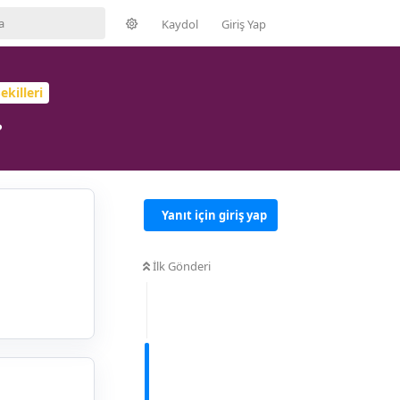
Kaydol
Giriş Yap
ekilleri
?
Yanıt için giriş yap
İlk Gönderi
Yanıtla