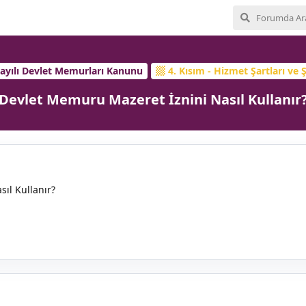
Sayılı Devlet Memurları Kanunu
4. Kısım - Hizmet Şartları ve Ş
Devlet Memuru Mazeret İznini Nasıl Kullanır
ıl Kullanır?