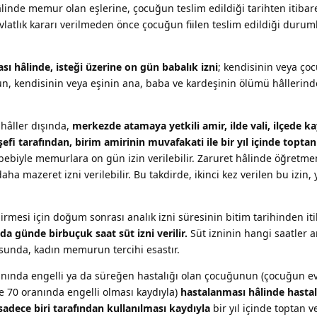
linde memur olan eşlerine, çocuğun teslim edildiği tarihten itibar
in evlatlık kararı verilmeden önce çocuğun fiilen teslim edildiği duru
 hâlinde, isteği üzerine on gün babalık izni
; kendisinin veya ç
n, kendisinin veya eşinin ana, baba ve kardeşinin ölümü hâllerinde
n hâller dışında,
merkezde atamaya yetkili amir, ilde vali, ilçede
fi tarafından, birim amirinin muvafakati ile bir yıl içinde topta
ebiyle memurlara on gün izin verilebilir. Zaruret hâlinde öğretme
a mazeret izni verilebilir. Bu takdirde, ikinci kez verilen bu izin, y
esi için doğum sonrası analık izni süresinin bitim tarihinden it
yda günde birbuçuk saat süt izni verilir.
Süt izninin hangi saatler 
sunda, kadın memurun tercihi esastır.
ında engelli ya da süreğen hastalığı olan çocuğunun (çocuğun ev
 70 oranında engelli olması kaydıyla)
hastalanması hâlinde hasta
adece biri tarafından kullanılması kaydıyla
bir yıl içinde toptan 