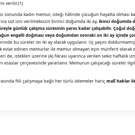
 verilir.(1)
si sonunda kadın memur, isteği hâlinde çocuğun hayatta olması ka
ıca süt izni verilmeksizin birinci doğumda iki ay,
ikinci doğumda d
üreyle günlük çalışma süresinin yarısı kadar çalışabilir. Çoğul d
Çocuğun engelli doğması veya doğumdan sonraki on iki ay içinde ç
erinde bu süreler on iki ay olarak uygulanır. Üç yaşını doldurmamı
rak evlat edinen memurlar ile memur olmayan eşin münferit olarak e
 de, istekleri üzerine (A) fıkrası uyarınca verilen sekiz haftalık iz
ı esaslar çerçevesinde yararlanır. Memurun çalışacağı süreler ilgi
sırasında fiili çalışmaya bağlı her türlü ödemeler hariç
malî haklar il