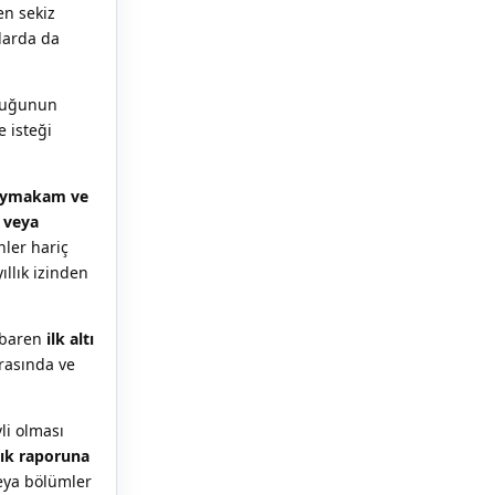
en sekiz
mlarda da
ocuğunun
 isteği
 kaymakam ve
n veya
nler hariç
ıllık izinden
ibaren
ilk altı
arasında ve
li olması
lık raporuna
veya bölümler