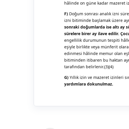
hâlinde on güne kadar mazeret izni
F)
Doğum sonrası analık izni süre
izni bitiminde başlamak üzere ayr
sonraki doğumlarda ise altı ay s
sürelere birer ay ilave edilir. 
engellilik durumunun tespiti hâll
eşiyle birlikte veya münferit ola
edinmesi hâlinde memur olan eşleri
bitiminden itibaren bu haktan ayn
tarafından belirlenir.(3)(4)
G)
Yıllık izin ve mazeret izinleri 
yardımlara dokunulmaz.