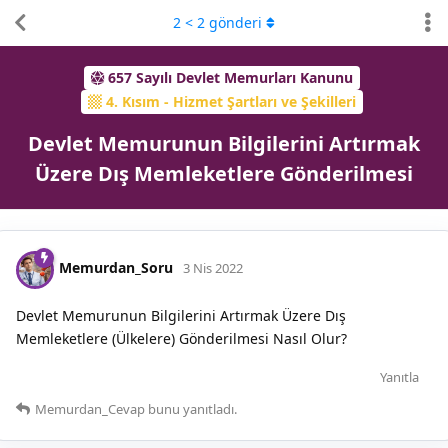
2
<
2
gönderi
657 Sayılı Devlet Memurları Kanunu
4. Kısım - Hizmet Şartları ve Şekilleri
Devlet Memurunun Bilgilerini Artırmak
Üzere Dış Memleketlere Gönderilmesi
Memurdan_Soru
3 Nis 2022
Devlet Memurunun Bilgilerini Artırmak Üzere Dış
Memleketlere (Ülkelere) Gönderilmesi Nasıl Olur?
Yanıtla
Memurdan_Cevap
bunu yanıtladı.