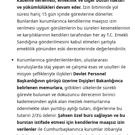
kademe ilerlemesi; emeklilik ve diğer bütün hakları
ve yükümlülükleri devam eder.
İzin bitiminde yol
süresi hariç 15 gün içinde görevlerine dönerler.
Bunlardan kurumlarınca kendilerine maaşsız izin
verilmesi uygun görülenlerin bu süreleri keseneklerinin
ve karşılıklarının kendileri tarafından her ay T.C. Emekli
Sandığına gönderilmesini kabul etmeleri şartıyla
emeklilik yönünden eski derecelerinde değerlendirilir.
Kurumlarınca gönderilenlerden, uluslararası
kuruluşlarda staj yapan ve çalışma esas ve usulleri ile
misyon şeflikleriyle ilişkileri
Devlet Personel
Başkanlığının görüşü üzerine Dışişleri Bakanlığınca
belirlenen memurlara,
gittikleri ülkelerde sürekli
görevle bulunan ve dokuzuncu derecenin birinci
kademesinden aylık alan meslek memurlarına
ödenmekte olan yurtdışı aylığı tutarı, diğerlerine bu
tutarın 2/3’ü ödenir.
Şahsen özel burs sağlayan ve bu
burstan istifade etmesi için kendilerine maaşsız izin
verilenler
ile Cumhurbaşkanınca kurumlar itibarıyla