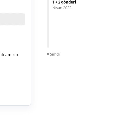
1
<
2
gönderi
Nisan 2022
0
OKUNMAMIŞ
Şimdi
ili amirin
Yanıtla