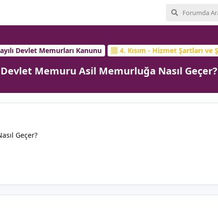
Sayılı Devlet Memurları Kanunu
4. Kısım - Hizmet Şartları ve Ş
Devlet Memuru Asil Memurluğa Nasıl Geçer?
asıl Geçer?