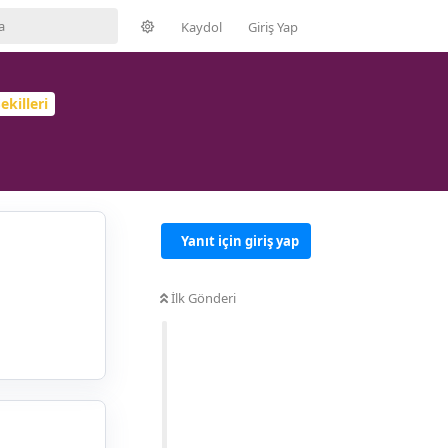
Kaydol
Giriş Yap
ekilleri
Yanıt için giriş yap
İlk Gönderi
Yanıtla