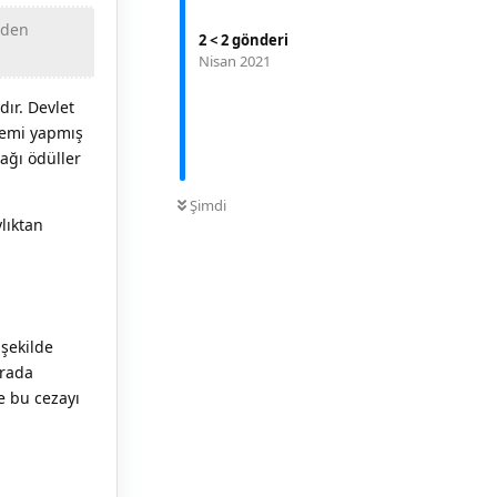
eden
2
<
2
gönderi
Nisan 2021
dır. Devlet
lemi yapmış
ağı ödüller
0
OKUNMAMIŞ
Şimdi
lıktan
şekilde
rada
e bu cezayı