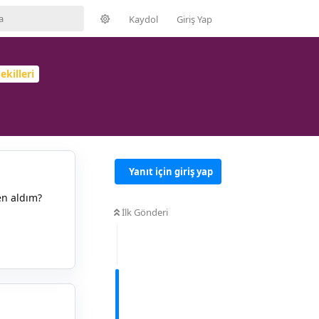
Kaydol
Giriş Yap
ekilleri
Yanıt için giriş yap
en aldım?
İlk Gönderi
Yanıtla