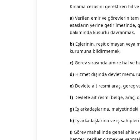
Kınama cezasını gerektiren fiil ve
a)
Verilen emir ve görevlerin tam
esasların yerine getirilmesinde, g
bakımında kusurlu davranmak,
b)
Eşlerinin, reşit olmayan veya m
kurumuna bildirmemek,
c)
Görev sırasında amire hal ve ha
d)
Hizmet dışında devlet memurun
e)
Devlete ait resmi araç, gereç v
f)
Devlete ait resmi belge, araç, 
g)
İş arkadaşlarına, maiyetindek
h)
İş arkadaşlarına ve iş sahipler
ı)
Görev mahallinde genel ahlak ve
benzeri şekiller çizmek ve yapma