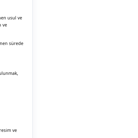
nen usul ve
ı ve
lenen sürede
bulunmak,
resim ve