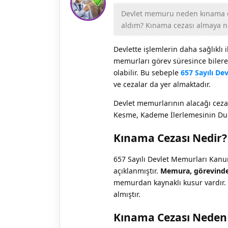
Devlet memuru neden kınama ce
aldım? Kınama cezası almaya ne
Devlette işlemlerin daha sağlıklı 
memurları görev süresince bilere
olabilir. Bu sebeple
657 Sayılı D
ve cezalar da yer almaktadır.
Devlet memurlarının alacağı cezal
Kesme, Kademe İlerlemesinin Dur
Kınama Cezası Nedir?
657 Sayılı Devlet Memurları Kan
açıklanmıştır.
Memura, görevinde v
memurdan kaynaklı kusur vardır.
almıştır.
Kınama Cezası Neden 