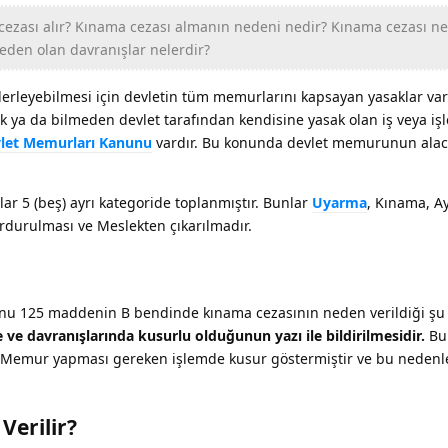
zası alır? Kınama cezası almanın nedeni nedir? Kınama cezası n
den olan davranışlar nelerdir?
ilerleyebilmesi için devletin tüm memurlarını kapsayan yasaklar var
k ya da bilmeden devlet tarafından kendisine yasak olan iş veya iş
evlet Memurları Kanunu
vardır. Bu konunda devlet memurunun alac
ar 5 (beş) ayrı kategoride toplanmıştır. Bunlar
Uyarma
, Kınama, Ay
durulması ve Meslekten çıkarılmadır.
unu 125 maddenin B bendinde kınama cezasının neden verildiği şu 
e davranışlarında kusurlu olduğunun yazı ile bildirilmesidir.
Bu
 Memur yapması gereken işlemde kusur göstermiştir ve bu nedenl
Verilir?