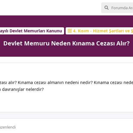
Sayılı Devlet Memurları Kanunu
4. Kısım - Hizmet Şartları ve Ş
Devlet Memuru Neden Kınama Cezası Alır?
sı alır? Kınama cezası almanın nedeni nedir? Kınama cezası ned
davranışlar nelerdir?
zenlendi