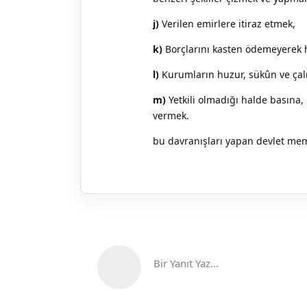
j)
Verilen emirlere itiraz etmek,
k)
Borçlarını kasten ödemeyerek 
l)
Kurumların huzur, sükûn ve ça
m)
Yetkili olmadığı halde basına,
vermek.
bu davranışları yapan devlet memu
Bir Yanıt Yaz...