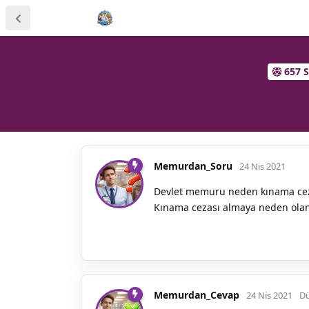
657 
Memurdan_Soru
24 Nis 2021
Devlet memuru neden kınama ceza
Kınama cezası almaya neden olan 
Memurdan_Cevap
24 Nis 2021
Dü