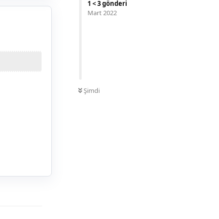
1
<
3
gönderi
Mart 2022
0
OKUNMAMIŞ
Şimdi
Yanıtla