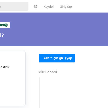
Kaydol
Giriş Yap
kliği
i?
Yanıt için giriş yap
ektrik
İlk Gönderi
Yanıtla