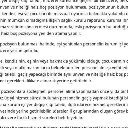
 yer değişikliği talebi; mazeret süresince geçerli olmak üzere, per
nvan ve niteliği haiz boş pozisyon bulunması, pozisyonunun bulun
e kendisi, eşi ve çocukları ile mevzuat uyarınca bakmakla yükümlü
sinin mümkün olmadığına ilişkin sağlık kurulu raporunu kuruma ib
lık mazeretinin sona ermesi durumunda, eski pozisyonun bulunduğu i
i haiz boş pozisyona yeniden atama yapılır.
 pozisyon bulunması halinde, eşi şehit olan personelin kurum içi ye
ere yerine getirilir.
 kendisinin, eşinin veya bakmakla yükümlü olduğu çocuklarının 
li veya mülki makamlarca belgelendirilen personel ile eşi vefat e
iği talebi; geçiş yapacağı birimde aynı unvan ve niteliğe haiz boş p
 gerekleri dikkate alınarak yerine getirilebilir.
 pozisyonlara sözleşmeli personel alımı yapılmadan önce yılda bir 
az üç yıl hizmet süresi bulunan personelin geçiş yapmak istediği b
na kurum içi yer değişikliği talebi, ilgili idarece hizmet gereklerin
vesinde yerine getirilebilir. İdareler, il gruplarından oluşan görev 
k üzere farklı hizmet süreleri belirleyebilir.