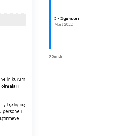
2
<
2
gönderi
Mart 2022
0
OKUNMAMIŞ
Şimdi
sonelin kurum
ş olmaları
 yıl çalışmış
u personeli
iştirmeye