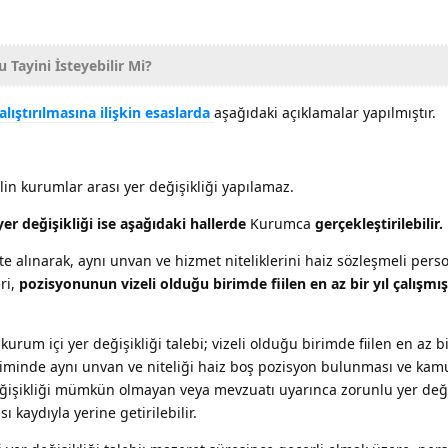
Tayini İsteyebilir Mi?
lıştırılmasına ilişkin esaslarda
aşağıdaki açıklamalar yapılmıştır.
in kurumlar arası yer değişikliği yapılamaz.
er değişikliği ise aşağıdaki hallerde
Kurumca
gerçekleştirilebilir.
 alınarak, aynı unvan ve hizmet niteliklerini haiz sözleşmeli per
eri,
pozisyonunun vizeli olduğu birimde fiilen en az bir yıl çalışmı
um içi yer değişikliği talebi; vizeli olduğu birimde fiilen en az bir
riminde aynı unvan ve niteliği haiz boş pozisyon bulunması ve kam
değişikliği mümkün olmayan veya mevzuatı uyarınca zorunlu yer değ
 kaydıyla yerine getirilebilir.