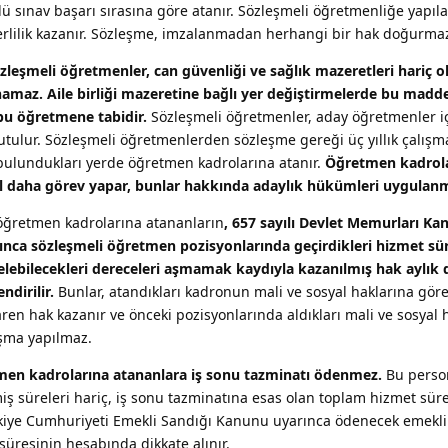
lü sınav başarı sırasına göre atanır. Sözleşmeli öğretmenliğe yapıl
rlilik kazanır. Sözleşme, imzalanmadan herhangi bir hak doğurma
zleşmeli öğretmenler, can güvenliği ve sağlık mazeretleri hariç 
anamaz. Aile birliği mazeretine bağlı yer değiştirmelerde bu madd
bu öğretmene tabidir.
Sözleşmeli öğretmenler, aday öğretmenler i
utulur. Sözleşmeli öğretmenlerden sözleşme gereği üç yıllık çalışm
bulundukları yerde öğretmen kadrolarına atanır.
Öğretmen kadrol
 yıl daha görev yapar, bunlar hakkında adaylık hükümleri uygulan
ğretmen kadrolarına atananların
, 657 sayılı Devlet Memurları K
ınca sözleşmeli öğretmen pozisyonlarında geçirdikleri hizmet sür
ebilecekleri dereceleri aşmamak kaydıyla kazanılmış hak aylık 
dirilir.
Bunlar, atandıkları kadronun mali ve sosyal haklarına gör
aren hak kazanır ve önceki pozisyonlarında aldıkları mali ve sosyal 
şma yapılmaz.
men kadrolarına atananlara iş sonu tazminatı ödenmez.
Bu perso
 süreleri hariç, iş sonu tazminatına esas olan toplam hizmet süre
Türkiye Cumhuriyeti Emekli Sandığı Kanunu uyarınca ödenecek emekli
üresinin hesabında dikkate alınır.