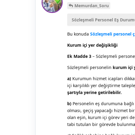
Memurdan_Soru
Sözleşmeli Personel Eş Durumu 
Bu konuda
Sözleşmeli personel ça
Kurum içi yer değişikliği
Ek Madde 3
– Sözleşmeli personel
Sözleşmeli personelin
kurum içi y
a)
Kurumun hizmet icapları dikkate
içi karşılıklı yer değiştirme talepl
şartıyla yerine getirilebilir.
b)
Personelin eş durumuna bağlı kur
olması, geçiş yapacağı hizmet bi
olan eşin, kurum içi görev yeri 
tabi tutulan bir görevde bulunması