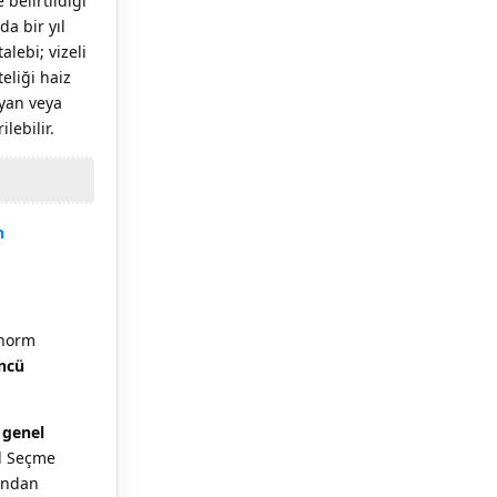
belirtildiği
a bir yıl
lebi; vizeli
eliği haiz
yan veya
lebilir.
n
 norm
üncü
 genel
l Seçme
sından