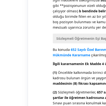
İlgili maddelere baktığımızda
söz
gibi **pozisyonunun vizeli olduğu 
çalışıyor olması)
b bendinde belirt
olduğu birimde fiilen en az bir yı
boş pozisyon bulunması ve kamu p
mevzuatı uyarınca zorunlu yer değ
Sözleşmeli Öğretmenin Eşi Başk
Bu konuda
652 Sayılı Özel Barı
Hükmünde Kararname
çıkarılmışt
İlgili kararnamenin Ek Madde 4
(1)
Öncelikle kalkınmada birinci 
kadrosu bulunan örgün ve yaygı
maddesinin (B) fıkrası kapsamın
(2)
Sözleşmeli öğretmenler,
657 s
şartlar ile öğretmen kadrosuna a
Sınavı puan sırasına konulmak ka