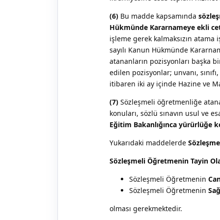
(6)
Bu madde kapsamında
sözleş
Hükmünde Kararnameye ekli cetve
işleme gerek kalmaksızın atama işl
sayılı Kanun Hükmünde Kararnamey
atananların pozisyonları başka bir
edilen pozisyonlar; unvanı, sınıfı,
itibaren iki ay içinde Hazine ve Ma
(7)
Sözleşmeli öğretmenliğe atanac
konuları, sözlü sınavın usul ve 
Eğitim Bakanlığınca yürürlüğe k
Yukarıdaki maddelerde
Sözleşmel
Sözleşmeli Öğretmenin Tayin Ola
Sözleşmeli Öğretmenin
Can
Sözleşmeli Öğretmenin
Sağ
olması gerekmektedir.