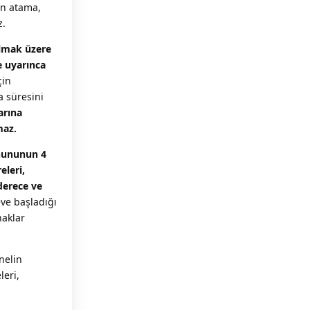
an atama,
z.
olmak üzere
e uyarınca
çin
a süresini
arına
maz.
anununun 4
eleri,
derece ve
eve başladığı
haklar
nelin
leri,