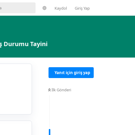
Kaydol
Giriş Yap
Eş Durumu Tayini
Yanıt için giriş yap
İlk Gönderi
Yanıtla