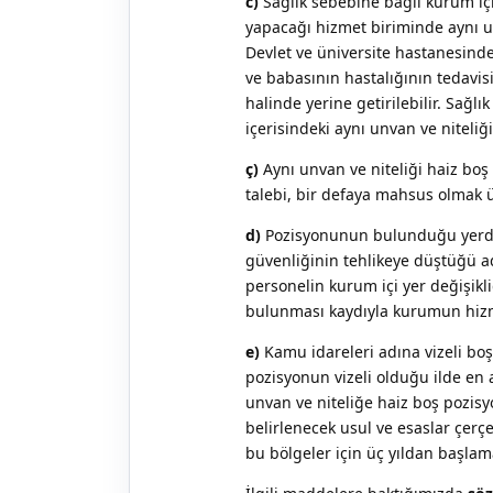
c)
Sağlık sebebine bağlı kurum içi
yapacağı hizmet biriminde aynı u
Devlet ve üniversite hastanesind
ve babasının hastalığının tedavi
halinde yerine getirilebilir. Sağ
içerisindeki aynı unvan ve niteliğ
ç)
Aynı unvan ve niteliği haiz boş
talebi, bir defaya mahsus olmak üz
d)
Pozisyonunun bulunduğu yerde,
güvenliğinin tehlikeye düştüğü ad
personelin kurum içi yer değişikl
bulunması kaydıyla kurumun hizmet
e)
Kamu idareleri adına vizeli boş
pozisyonun vizeli olduğu ilde en 
unvan ve niteliğe haiz boş pozisyo
belirlenecek usul ve esaslar çerçe
bu bölgeler için üç yıldan başlama