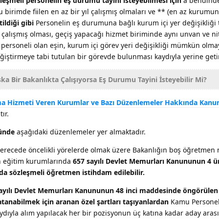
leşmeli personelin eş durumu tayini isteyebilmesi için
a bendinde 
birimde fiilen en az bir yıl çalışmış olmaları ve ** (en az kurumund
ildiği gibi
Personelin eş durumuna bağlı kurum içi yer değişikliği ta
l çalışmış olması, geçiş yapacağı hizmet biriminde aynı unvan ve nit
ersoneli olan eşin, kurum içi görev yeri değişikliği mümkün olma
iştirmeye tabi tutulan bir görevde bulunması kaydıyla yerine getiri
a Bir Bakanlıkta Çalışıyorsa Eş Durumu Tayini İsteyebilir Mi?
nma Hizmeti Veren Kurumlar ve Bazı Düzenlemeler Hakkında Kanu
ır.
 ünde
aşağıdaki düzenlemeler yer almaktadır.
derecede öncelikli yörelerde olmak üzere Bakanlığın boş öğretmen
n eğitim kurumlarında
657 sayılı Devlet Memurları Kanununun 4 
da sözleşmeli öğretmen istihdam edilebilir.
ayılı Devlet Memurları Kanununun 48 inci maddesinde öngörülen
tanabilmek için aranan özel şartları taşıyanlardan
Kamu Persone
ydıyla alım yapılacak her bir pozisyonun üç katına kadar aday ara