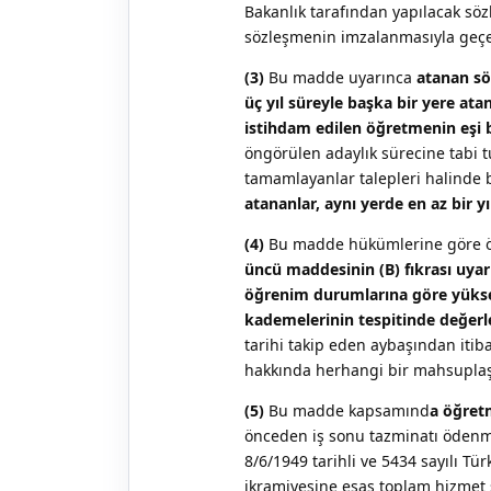
Bakanlık tarafından yapılacak söz
sözleşmenin imzalanmasıyla geçe
(3)
Bu madde uyarınca
atanan sö
üç yıl süreyle başka bir yere at
istihdam edilen öğretmenin eşi 
öngörülen adaylık sürecine tabi t
tamamlayanlar talepleri halinde 
atananlar, aynı yerde en az bir
(4)
Bu madde hükümlerine göre ö
üncü maddesinin (B) fıkrası uyar
öğrenim durumlarına göre yüksel
kademelerinin tespitinde değerlen
tarihi takip eden aybaşından itib
hakkında herhangi bir mahsupla
(5)
Bu madde kapsamınd
a öğret
önceden iş sonu tazminatı ödenmiş
8/6/1949 tarihli ve 5434 sayılı 
ikramiyesine esas toplam hizmet s