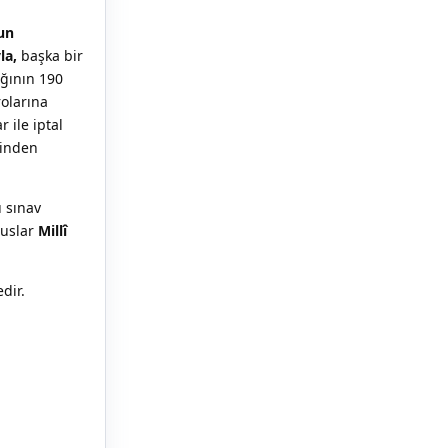
un
la,
başka bir
ığının 190
olarına
 ile iptal
hinden
ü sınav
suslar
Millî
dir.