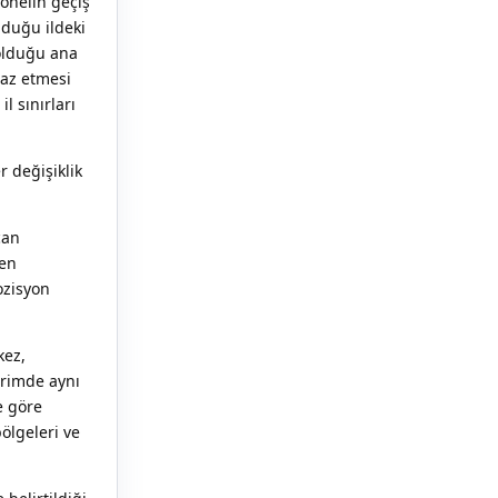
sonelin geçiş
duğu ildeki
 olduğu ana
raz etmesi
l sınırları
r değişiklik
can
den
ozisyon
kez,
irimde aynı
e göre
bölgeleri ve