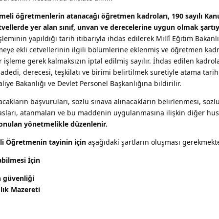
meli öğretmenlerin atanacağı öğretmen kadroları, 190 sayılı Kan
llerde yer alan sınıf, unvan ve derecelerine uygun olmak şartıy
eminin yapıldığı tarih itibarıyla ihdas edilerek Millî Eğitim Bakanl
e ekli cetvellerinin ilgili bölümlerine eklenmiş ve öğretmen kadr
 işleme gerek kalmaksızın iptal edilmiş sayılır. İhdas edilen kadrolar
 adedi, derecesi, teşkilatı ve birimi belirtilmek suretiyle atama tari
liye Bakanlığı ve Devlet Personel Başkanlığına bildirilir.
akların başvuruları, sözlü sınava alınacakların belirlenmesi, sözl
esasları, atanmaları ve bu maddenin uygulanmasına ilişkin diğer hu
onulan yönetmelikle düzenlenir.
i Öğretmenin tayinin için
aşağıdaki şartların oluşması gerekmekte
bilmesi İçin
 güvenliği
lık Mazereti