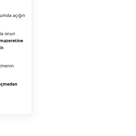
rumda açığın
mda onun
i mazeretine
r.
etmenin
geçmeden
Yanıtla