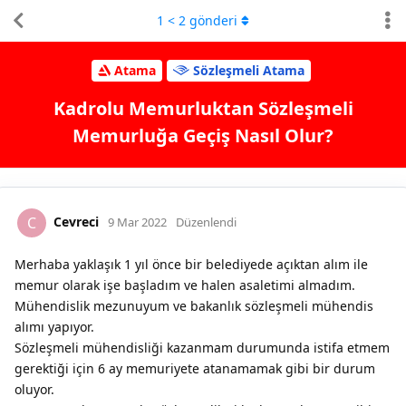
1
<
2
gönderi
Atama
Sözleşmeli Atama
Kadrolu Memurluktan Sözleşmeli
Memurluğa Geçiş Nasıl Olur?
Cevreci
C
9 Mar 2022
Düzenlendi
Merhaba yaklaşık 1 yıl önce bir belediyede açıktan alım ile
memur olarak işe başladım ve halen asaletimi almadım.
Mühendislik mezunuyum ve bakanlık sözleşmeli mühendis
alımı yapıyor.
Sözleşmeli mühendisliği kazanmam durumunda istifa etmem
gerektiği için 6 ay memuriyete atanamamak gibi bir durum
oluyor.