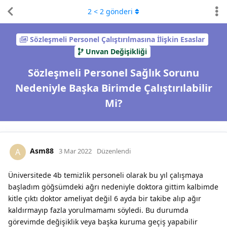
2
<
2
gönderi
Sözleşmeli Personel Çalıştırılmasına İlişkin Esaslar
Unvan Değişikliği
Sözleşmeli Personel Sağlık Sorunu
Nedeniyle Başka Birimde Çalıştırılabilir
Mi?
Asm88
A
3 Mar 2022
Düzenlendi
Üniversitede 4b temizlik personeli olarak bu yıl çalışmaya
başladım göğsümdeki ağrı nedeniyle doktora gittim kalbimde
kitle çıktı doktor ameliyat değil 6 ayda bir takibe alıp ağır
kaldırmayıp fazla yorulmamamı söyledi. Bu durumda
görevimde değişiklik veya başka kuruma geçiş yapabilir