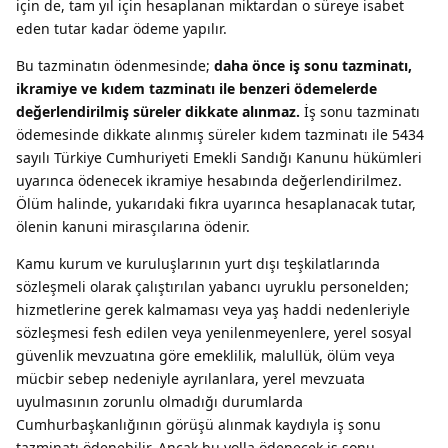
için de, tam yıl için hesaplanan miktardan o süreye isabet
eden tutar kadar ödeme yapılır.
Bu tazminatın ödenmesinde;
daha önce iş sonu tazminatı,
ikramiye ve kıdem tazminatı ile benzeri ödemelerde
değerlendirilmiş süreler dikkate alınmaz.
İş sonu tazminatı
ödemesinde dikkate alınmış süreler kıdem tazminatı ile 5434
sayılı Türkiye Cumhuriyeti Emekli Sandığı Kanunu hükümleri
uyarınca ödenecek ikramiye hesabında değerlendirilmez.
Ölüm halinde, yukarıdaki fıkra uyarınca hesaplanacak tutar,
ölenin kanuni mirasçılarına ödenir.
Kamu kurum ve kuruluşlarının yurt dışı teşkilatlarında
sözleşmeli olarak çalıştırılan yabancı uyruklu personelden;
hizmetlerine gerek kalmaması veya yaş haddi nedenleriyle
sözleşmesi fesh edilen veya yenilenmeyenlere, yerel sosyal
güvenlik mevzuatına göre emeklilik, malullük, ölüm veya
mücbir sebep nedeniyle ayrılanlara, yerel mevzuata
uyulmasının zorunlu olmadığı durumlarda
Cumhurbaşkanlığının görüşü alınmak kaydıyla iş sonu
tazminatı ödenebilir. Ancak bu yolla ödenecek iş sonu