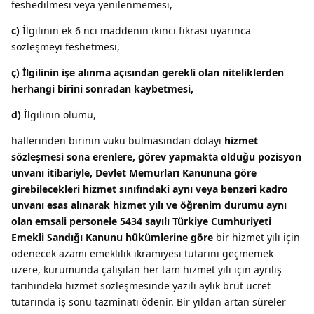
feshedilmesi veya yenilenmemesi,
c)
İlgilinin ek 6 ncı maddenin ikinci fıkrası uyarınca
sözleşmeyi feshetmesi,
ç) İlgilinin işe alınma açısından gerekli olan niteliklerden
herhangi birini sonradan kaybetmesi,
d)
İlgilinin ölümü,
hallerinden birinin vuku bulmasından dolayı
hizmet
sözleşmesi sona erenlere, görev yapmakta olduğu pozisyon
unvanı itibariyle, Devlet Memurları Kanununa göre
girebilecekleri hizmet sınıfındaki aynı veya benzeri kadro
unvanı esas alınarak hizmet yılı ve öğrenim durumu aynı
olan emsali personele 5434 sayılı Türkiye Cumhuriyeti
Emekli Sandığı Kanunu hükümlerine göre
bir hizmet yılı için
ödenecek azami emeklilik ikramiyesi tutarını geçmemek
üzere, kurumunda çalışılan her tam hizmet yılı için ayrılış
tarihindeki hizmet sözleşmesinde yazılı aylık brüt ücret
tutarında iş sonu tazminatı ödenir. Bir yıldan artan süreler