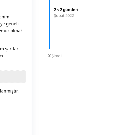
2
<
2
gönderi
Şubat 2022
renim
iye geneli
 memur olmak
m şartları
0
OKUNMAMIŞ
üm
Şimdi
lanmıştır.