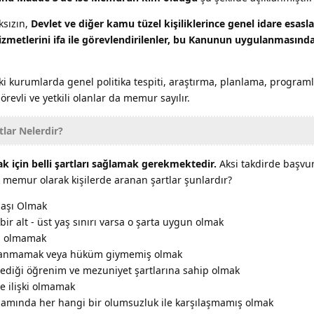
ksızın,
Devlet ve diğer kamu tüzel kişiliklerince genel idare esasl
hizmetlerini ifa ile görevlendirilenler, bu Kanunun uygulanması
ki kurumlarda genel politika tespiti, araştırma, planlama, program
revli ve yetkili olanlar da memur sayılır.
lar Nelerdir?
 için belli şartları sağlamak gerekmektedir.
Aksi takdirde başvu
ak memur olarak kişilerde aranan şartlar şunlardır?
daşı Olmak
r alt - üst yaş sınırı varsa o şarta uygun olmak
m olmamak
gılanmamak veya hüküm giymemiş olmak
tediği öğrenim ve mezuniyet şartlarına sahip olmak
le ilişki olmamak
amında her hangi bir olumsuzluk ile karşılaşmamış olmak