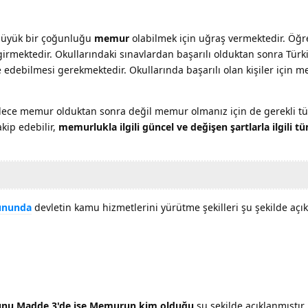
 büyük bir çoğunluğu
memur
olabilmek için uğraş vermektedir. Öğ
girmektedir. Okullarındaki sınavlardan başarılı olduktan sonra Türk
 edebilmesi gerekmektedir. Okullarında başarılı olan kişiler için
adece memur olduktan sonra değil memur olmanız için de gerekli tü
kip edebilir,
memurlukla ilgili güncel ve değişen şartlarla ilgili t
nununda
devletin kamu hizmetlerini yürütme şekilleri şu şekilde açık
nunu Madde 3'de ise Memurun kim olduğu
şu şekilde açıklanmıştır.