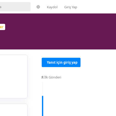
Kaydol
Giriş Yap
er
Yanıt için giriş yap
İlk Gönderi
Yanıtla