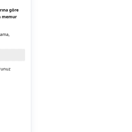
arına göre
nda memur
lama,
runuz