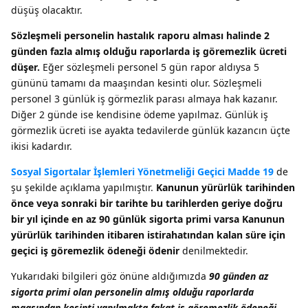
düşüş olacaktır.
Sözleşmeli personelin hastalık raporu alması halinde 2
günden fazla almış olduğu raporlarda iş göremezlik ücreti
düşer.
Eğer sözleşmeli personel 5 gün rapor aldıysa 5
gününü tamamı da maaşından kesinti olur. Sözleşmeli
personel 3 günlük iş görmezlik parası almaya hak kazanır.
Diğer 2 günde ise kendisine ödeme yapılmaz. Günlük iş
görmezlik ücreti ise ayakta tedavilerde günlük kazancın üçte
ikisi kadardır.
Sosyal Sigortalar İşlemleri Yönetmeliği Geçici Madde 19
de
şu şekilde açıklama yapılmıştır.
Kanunun yürürlük tarihinden
önce veya sonraki bir tarihte bu tarihlerden geriye doğru
bir yıl içinde en az 90 günlük sigorta primi varsa Kanunun
yürürlük tarihinden itibaren istirahatından kalan süre için
geçici iş göremezlik ödeneği ödenir
denilmektedir.
Yukarıdaki bilgileri göz önüne aldığımızda
90 günden az
sigorta primi olan personelin almış olduğu raporlarda
maaşından kesinti yapılmakta fakat iş göremezlik ödeneği