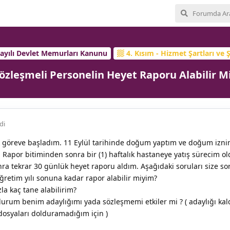
Sayılı Devlet Memurları Kanunu
4. Kısım - Hizmet Şartları ve Ş
özleşmeli Personelin Heyet Raporu Alabilir M
di
k göreve başladım. 11 Eylül tarihinde doğum yaptım ve doğum iznim
Rapor bitiminden sonra bir (1) haftalık hastaneye yatış sürecim ol
a tekrar 30 günlük heyet raporu aldım. Aşağıdaki soruları size s
retim yılı sonuna kadar rapor alabilir miyim?
la kaç tane alabilirim?
durum benim adaylığımı yada sözleşmemi etkiler mi ? ( adaylığı ka
 dosyaları dolduramadığım için )