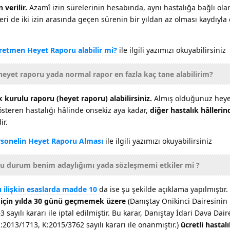
 verilir.
Azamî izin sürelerinin hesabında, aynı hastalığa bağlı ola
nleri de iki izin arasında geçen sürenin bir yıldan az olması kaydıyla
retmen Heyet Raporu alabilir mi?
ile ilgili yazımızı okuyabilirsiniz
heyet raporu yada normal rapor en fazla kaç tane alabilirim?
 kurulu raporu (heyet raporu) alabilirsiniz.
Almış olduğunuz heyet
gösteren hastalığı hâlinde onsekiz aya kadar,
diğer hastalık hâllerin
ir.
rsonelin Heyet Raporu Alması
ile ilgili yazımızı okuyabilirsiniz
bu durum benim adaylığımı yada sözleşmemi etkiler mi ?
ı ilişkin esaslarda madde 10
da ise şu şekilde açıklama yapılmıştır.
r için yılda 30 günü geçmemek üzere
(Danıştay Onikinci Dairesinin
 sayılı kararı ile iptal edilmiştir. Bu karar, Danıştay İdari Dava Dair
:2013/1713, K:2015/3762 sayılı kararı ile onanmıştır.)
ücretli hastalı