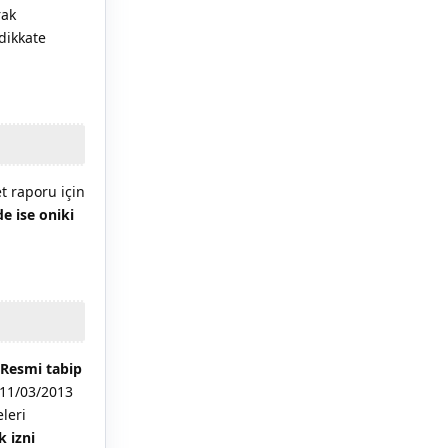
rak
 dikkate
 raporu için
de ise oniki
Resmi tabip
 11/03/2013
eleri
k izni