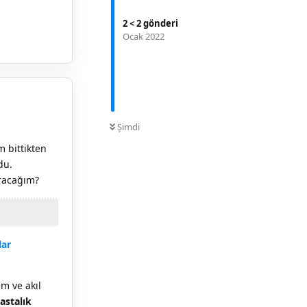
Yanıtla
2
<
2
gönderi
Ocak 2022
0
OKUNMAMIŞ
Şimdi
 bittikten
du.
oracağım?
lar
m ve akıl
astalık