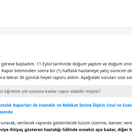
k göreve başladım. 11 Eylül tarihinde doğum yaptım ve doğum iznim
Rapor bitiminden sonra bir (1) haftalık hastaneye yatış sürecim ol
a tekrar 30 günlük heyet raporu aldım. Aşağıdaki soruları size s
 öğretim yılı sonuna kadar rapor alabilir miyim?
alık Raporları ile Hastalık ve Refakat İznine İlişkin Usul ve Esas
esinde
runarak, verilecek raporda gösterilecek lüzum üzerine, kanser, vere
aviye ihtiyaç gösteren hastalığı hâlinde onsekiz aya kadar, diğer h