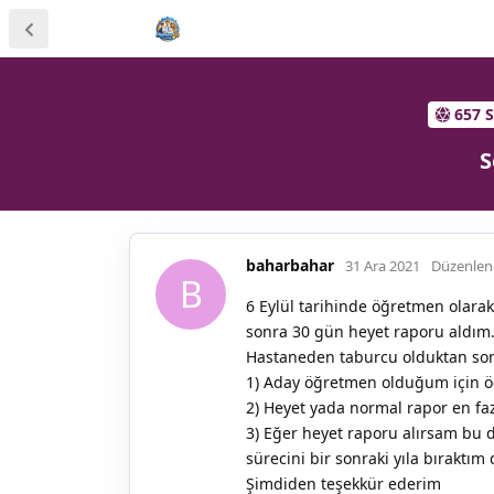
657 
S
baharbahar
31 Ara 2021
Düzenlen
B
6 Eylül tarihinde öğretmen olara
sonra 30 gün heyet raporu aldım. 
Hastaneden taburcu olduktan sonr
1) Aday öğretmen olduğum için öğ
2) Heyet yada normal rapor en faz
3) Eğer heyet raporu alırsam bu 
sürecini bir sonraki yıla bıraktım
Şimdiden teşekkür ederim