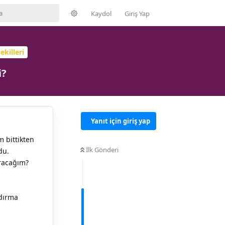
Kaydol
Giriş Yap
ekilleri
i?
Yanıt için giriş yap
 bittikten
İlk Gönderi
du.
oracağım?
ldırma